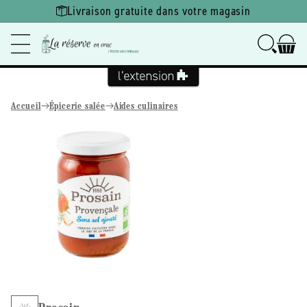
Ignorer et
Livraison gratuite dans votre magasin
passer au
contenu
Accueil
Épicerie salée
Aides culinaires
Passer aux
informations
produits