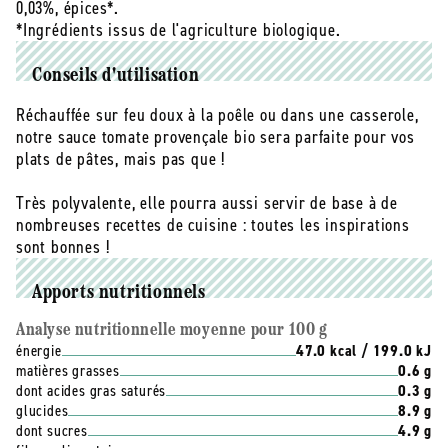
la présence naturelle de sodium.
0,03%, épices*.
de la France. Elles sont récoltées en saison et à
✓ Recette sans sucres ajoutés
*Ingrédients issus de l'agriculture biologique.
maturité parfaite par notre partenaire agricole dans le
✓ Idéale pour accompagner les plats de pâtes. Peut
Sud-Ouest et en Provence, avant d’être cuisinées à
également servir de base de recette.
chaque fin d’été dans notre conserverie des Pyrénées-
Conseils d'utilisation
Orientales.
Réchauffée sur feu doux à la poêle ou dans une casserole,
notre sauce tomate provençale bio sera parfaite pour vos
plats de pâtes, mais pas que !
Très polyvalente, elle pourra aussi servir de base à de
nombreuses recettes de cuisine : toutes les inspirations
sont bonnes !
Apports nutritionnels
Analyse nutritionnelle moyenne pour 100 g
énergie
47.0 kcal / 199.0 kJ
matières grasses
0.6 g
dont acides gras saturés
0.3 g
glucides
8.9 g
dont sucres
4.9 g