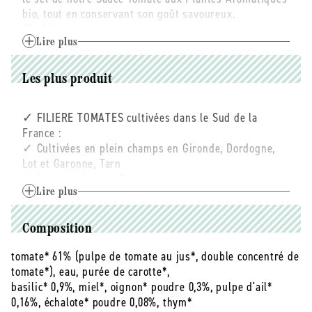
et
et
bio, tout en conservant son goût savoureux.
sans
sans
(Re-)découvrez cette recette simple à la texture
sel
sel
onctueuse, cuisinée avec des tomates bio françaises,
ajouté
Lire plus
ajouté
mariées à la juste dose de basilic, de thym et
-
-
200
200
d’aromates, pour un bon goût cuisiné, sans sel ajouté !
Les plus produit
g
g
Parce que votre santé est au cœur de nos
✓ FILIERE TOMATES cultivées dans le Sud de la
préoccupations, nous avons conçu une gamme de
France :
produits bio sans sel ajouté pour les personnes
✓ Cultivées en plein champs en Gironde, Dordogne,
suivant un régime hyposodé, ou souhaitant
Lot et Garonne, Tarn
simplement réduire leur consommation de sel.
et Garonne, Gers et Provence
✓ Récoltées en saison, puis transformées dans les
Lire plus
Notre devise : sans sel ajouté, mais toujours au bon
heures qui suivent
goût cuisiné ! Notre recette de sauce tomate
✓ Partenariat avec une coopérative agricole dans la
provençale bio sans sel ajouté a été retravaillée avec
Composition
région de Marmande
des aromates et des épices pour conserver son bon
✓ Recette finement cuisinée au basilic et aux plantes
tomate* 61% (pulpe de tomate au jus*, double concentré de
goût Prosain.
aromatiques
tomate*), eau, purée de carotte*,
✓ Teneur maximale en sodium : 40 mg / 100 g. La
basilic* 0,9%, miel*, oignon* poudre 0,3%, pulpe d'ail*
Nos sauces tomates sont cuisinées avec des tomates
teneur en sel est due exclusivement à
0,16%, échalote* poudre 0,08%, thym*
100% françaises, cultivées en plein champ dans le Sud