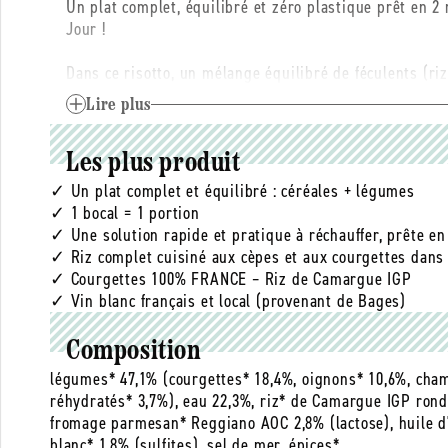
Un plat complet, équilibré et zéro plastique prêt en 
Jour !
Dans ce risotto, un mélange équilibré de féculents (ri
Lire plus
Le riz rond complet de ce risotto est cultivé en Cama
de la France, et nos courgettes sont françaises. Pour le
blanc est local (Bages), mis en bouteille à quelques ki
Les plus produit
✓ Un plat complet et équilibré : céréales + légumes
✓ 1 bocal = 1 portion
✓ Une solution rapide et pratique à réchauffer, prête e
✓ Riz complet cuisiné aux cèpes et aux courgettes dan
✓ Courgettes 100% FRANCE – Riz de Camargue IGP
✓ Vin blanc français et local (provenant de Bages)
Composition
légumes* 47,1% (courgettes* 18,4%, oignons* 10,6%, cham
réhydratés* 3,7%), eau 22,3%, riz* de Camargue IGP rond 
fromage parmesan* Reggiano AOC 2,8% (lactose), huile d'ol
blanc* 1,8% (sulfites), sel de mer, épices*.