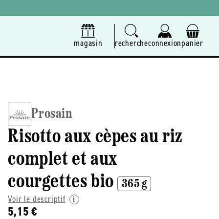
magasin
recherche
connexion
panier
Prosain
Risotto aux cèpes au riz
complet et aux
courgettes bio
365 g
Voir le descriptif
5,15 €