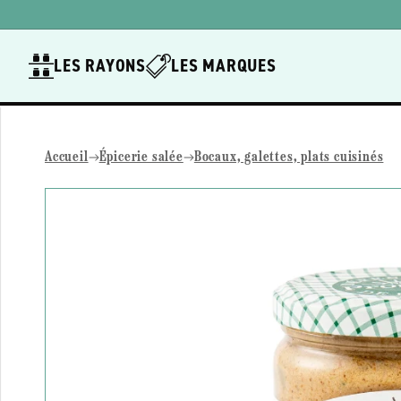
Ignorer et
passer au
contenu
LES RAYONS
LES MARQUES
Accueil
Épicerie salée
Bocaux, galettes, plats cuisinés
Passer aux
informations
produits