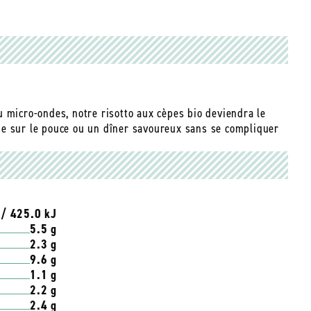
 micro-ondes, notre risotto aux cèpes bio deviendra le
se sur le pouce ou un dîner savoureux sans se compliquer
 / 425.0 kJ
5.5 g
2.3 g
9.6 g
1.1 g
2.2 g
2.4 g