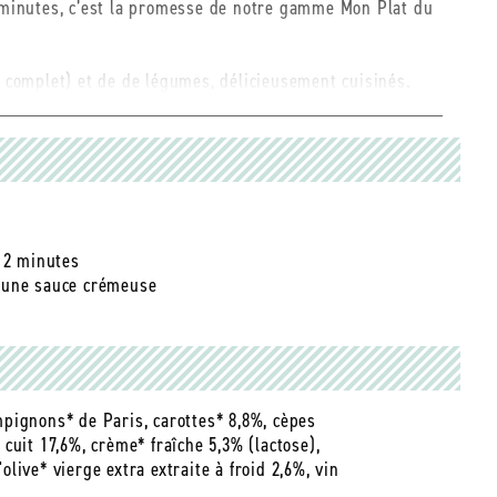
2 minutes, c’est la promesse de notre gamme Mon Plat du
z complet) et de de légumes, délicieusement cuisinés.
rgue, une IGP (Indication Géographique Protégée) du Sud
s basique du risotto, le fromage est italien, et le vin
lomètres de la conserverie.
n 2 minutes
s une sauce crémeuse
pignons* de Paris, carottes* 8,8%, cèpes
cuit 17,6%, crème* fraîche 5,3% (lactose),
ive* vierge extra extraite à froid 2,6%, vin