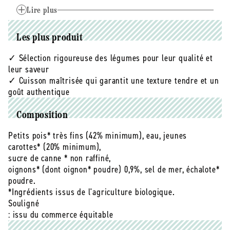
leur qualité et leur saveur. Associés à de jeunes
carottes et agrémentés d’une touche d’oignon et
Lire plus
d’échalote pour un bon goût cuisiné, ils sont
préservés en bocal en verre dans notre conserverie
Les plus produit
des Pyrénées-Orientales.
✓ Sélection rigoureuse des légumes pour leur qualité et
Plus besoin d’écosser les petits pois ou de peler les
leur saveur
carottes !
✓ Cuisson maîtrisée qui garantit une texture tendre et un
goût authentique
Prosain prend le relai pour vous permettre de
consommer ces légumes en toute simplicité. Nous
Composition
portons également une attention toute particulière à
Petits pois* très fins (42% minimum), eau, jeunes
leur cuisson, afin de leur garantir une texture tendre
carottes* (20% minimum),
et fondante.
sucre de canne * non raffiné,
oignons* (dont oignon* poudre) 0,9%, sel de mer, échalote*
Nos petits pois très fins sont cultivés en France par
poudre.
nos agriculteurs partenaires, sans produits chimiques
*Ingrédients issus de l'agriculture biologique.
de synthèse et dans le respect du cahier des charges
Souligné
de l’agriculture biologique.
: issu du commerce équitable