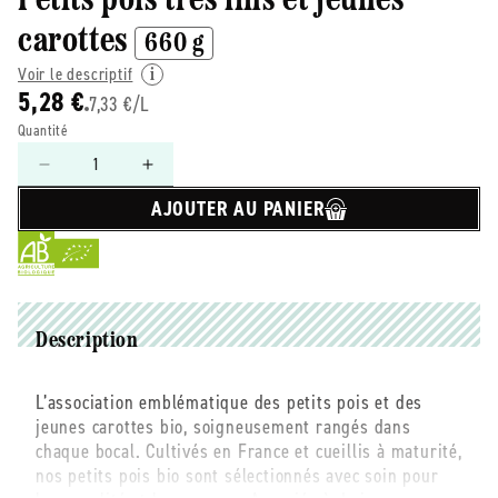
Petits pois très fins et jeunes
carottes
660 g
Voir le descriptif
5,28 €
7,33 €/L
Quantité
Réduire
Augmenter
la
la
AJOUTER AU PANIER
quantité
quantité
de
de
Petits
Petits
pois
pois
trés
trés
fins
fins
Description
/
/
carottes
carottes
L’association emblématique des petits pois et des
660g
660g
jeunes carottes bio, soigneusement rangés dans
chaque bocal. Cultivés en France et cueillis à maturité,
nos petits pois bio sont sélectionnés avec soin pour