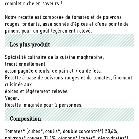
g
g
complet riche en saveurs !
Notre recette est composée de tomates et de poivrons
rouges fondants, assaisonnés d'épices et d'une pointe de
piment pour un goût légèrement relevé.
Les plus produit
Spécialité culinaire de la cuisine maghrébine,
traditionnellement
accompagnée d'œufs, de pain et / ou de feta.
Recette à base de poivrons rouges et de tomates, finement
cuisinée aux
épices et légèrement relevée.
Vegan.
Recette imaginée pour 2 personnes.
Composition
Tomates* (cubes*, coulis*, double concentré*) 50,6%,
poivrons* rouges 31,1%, oignons* (cubes*, déshydratés*),