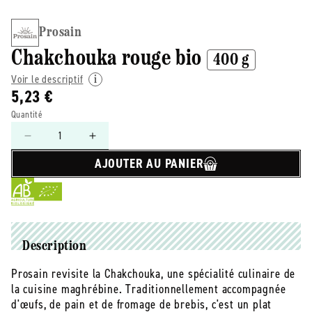
Prosain
Chakchouka rouge bio
400 g
Voir le descriptif
5,23 €
Quantité
Réduire
Augmenter
la
la
AJOUTER AU PANIER
quantité
quantité
de
de
Prosain
Prosain
-
-
-
-
Chakchouka
Chakchouka
Description
rouge
rouge
Prosain revisite la Chakchouka, une spécialité culinaire de
bio
bio
la cuisine maghrébine. Traditionnellement accompagnée
-
-
400
400
d'œufs, de pain et de fromage de brebis, c'est un plat