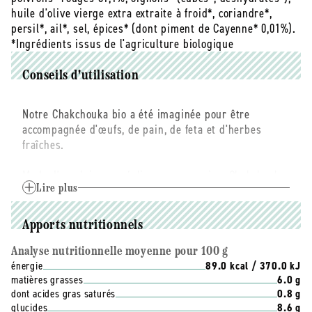
huile d'olive vierge extra extraite à froid*, coriandre*,
persil*, ail*, sel, épices* (dont piment de Cayenne* 0,01%).
*Ingrédients issus de l'agriculture biologique
Conseils d'utilisation
Notre Chakchouka bio a été imaginée pour être
accompagnée d'œufs, de pain, de feta et d'herbes
fraîches.
Mode d'emploi pour réaliser une « vraie » Chakchouka
:
Lire plus
1. Versez le contenu du bocal Chakchouka Rouge
Apports nutritionnels
Prosain dans une poêle chaude, et laissez mijoter 2
minutes sur feu moyen.
Analyse nutritionnelle moyenne pour 100 g
énergie
89.0 kcal / 370.0 kJ
matières grasses
6.0 g
2. Formez 4 puits et cassez-y 4 œufs. Laissez cuire 2
dont acides gras saturés
0.8 g
minutes, puis couvrez et laissez cuire 1 minute
glucides
8.6 g