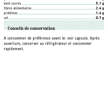
jusqu'à ce que le blanc d'œuf soit cuit et le jaune
dont sucres
5.1 g
coulant.
fibres alimentaires
2.4 g
protéines
1.4 g
3. Parsemez de coriandre ou de persil frais, et
sel
0.7 g
dégustez avec du pain et de la feta.
Conseils de conservation
La contenance de ce bocal permet de réaliser un repas
pour 2 personnes.
A consommer de préférence avant le: voir capsule. Après
ouverture, conserver au réfrigérateur et consommer
rapidement.