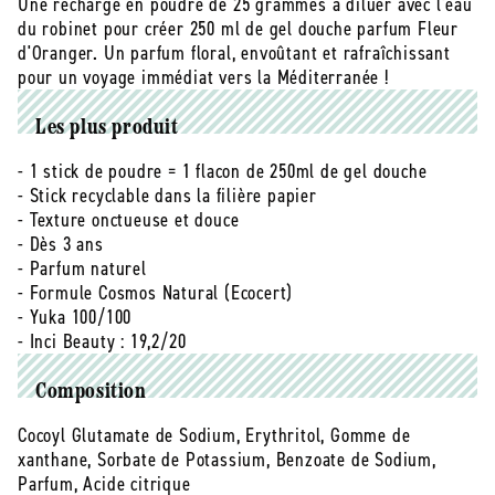
à
à
Une recharge en poudre de 25 grammes à diluer avec l'eau
diluer
diluer
du robinet pour créer 250 ml de gel douche parfum Fleur
-
-
d'Oranger. Un parfum floral, envoûtant et rafraîchissant
25
25
pour un voyage immédiat vers la Méditerranée !
g
g
Les plus produit
- 1 stick de poudre = 1 flacon de 250ml de gel douche
- Stick recyclable dans la filière papier
- Texture onctueuse et douce
- Dès 3 ans
- Parfum naturel
- Formule Cosmos Natural (Ecocert)
- Yuka 100/100
- Inci Beauty : 19,2/20
Composition
Cocoyl Glutamate de Sodium, Erythritol, Gomme de
xanthane, Sorbate de Potassium, Benzoate de Sodium,
Parfum, Acide citrique