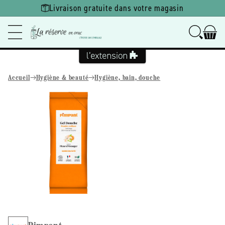
Ignorer et
Livraison gratuite dans votre magasin
passer au
contenu
Accueil
Hygiène & beauté
Hygiène, bain, douche
Passer aux
informations
produits