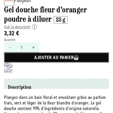
Pimpant
Gel douche fleur d'oranger
poudre à diluer
25 g
Voir le descriptif
3,32 €
Quantité
Réduire
Augmenter
la
la
AJOUTER AU PANIER
quantité
quantité
de
de
Pimpant
Pimpant
-
-
-
-
Gel
Gel
Description
douche
douche
Plongez dans un bain floral et envoûtant grâce au parfum
fleur
fleur
frais, vert et léger de la fleur blanche d'oranger. Le gel
d&#39;oranger
d&#39;oranger
poudre
poudre
douche contient 99% d'ingrédients d'origine naturelle.