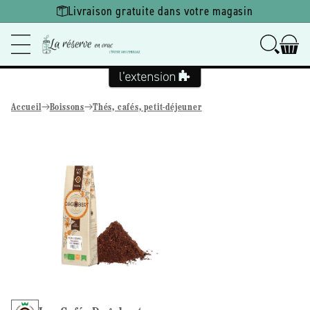
Ignorer et
Livraison gratuite dans votre magasin
passer au
contenu
Accueil
Boissons
Thés, cafés, petit-déjeuner
Passer aux
informations
produits