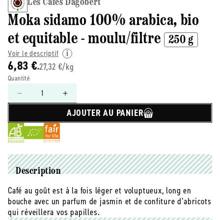
Les Cafés Dagobert
Moka sidamo 100% arabica, bio
et equitable - moulu/filtre
250 g
Voir le descriptif
6,83 €
27,32 €/kg
Quantité
Réduire
Augmenter
la
la
AJOUTER AU PANIER
quantité
quantité
de
de
Les
Les
Cafés
Cafés
Dagobert
Dagobert
-
-
Description
-
-
Café au goût est à la fois léger et voluptueux, long en
Moka
Moka
bouche avec un parfum de jasmin et de confiture d’abricots
sidamo
sidamo
100%
100%
qui réveillera vos papilles.