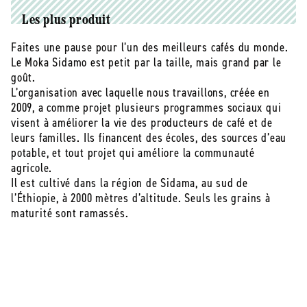
arabica,
arabica,
bio
bio
Les plus produit
et
et
equitable
equitable
Faites une pause pour l’un des meilleurs cafés du monde.
-
-
Le Moka Sidamo est petit par la taille, mais grand par le
moulu/filtre
moulu/filtre
goût.
(origine
(origine
L’organisation avec laquelle nous travaillons, créée en
Ethiopie)
Ethiopie)
2009, a comme projet plusieurs programmes sociaux qui
-
-
visent à améliorer la vie des producteurs de café et de
250
250
leurs familles. Ils financent des écoles, des sources d’eau
g
g
potable, et tout projet qui améliore la communauté
agricole.
Il est cultivé dans la région de Sidama, au sud de
l’Éthiopie, à 2000 mètres d’altitude. Seuls les grains à
maturité sont ramassés.