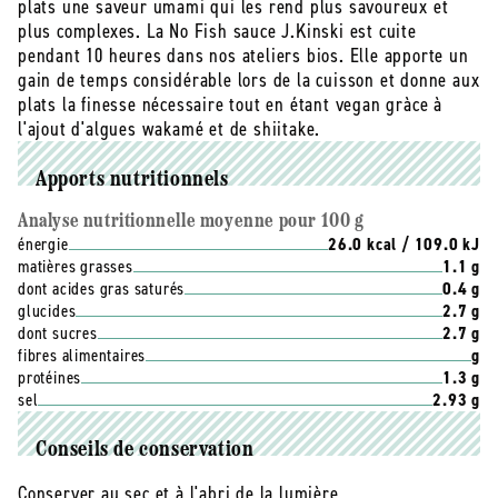
plats une saveur umami qui les rend plus savoureux et
plus complexes. La No Fish sauce J.Kinski est cuite
pendant 10 heures dans nos ateliers bios. Elle apporte un
gain de temps considérable lors de la cuisson et donne aux
plats la finesse nécessaire tout en étant vegan gràce à
l'ajout d'algues wakamé et de shiitake.
Apports nutritionnels
Analyse nutritionnelle moyenne pour 100 g
énergie
26.0 kcal / 109.0 kJ
matières grasses
1.1 g
dont acides gras saturés
0.4 g
glucides
2.7 g
dont sucres
2.7 g
fibres alimentaires
g
protéines
1.3 g
sel
2.93 g
Conseils de conservation
Conserver au sec et à l'abri de la lumière