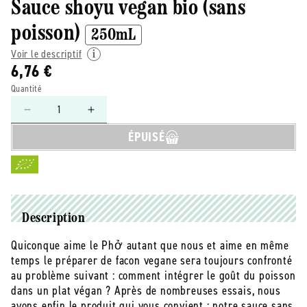
Sauce shoyu vegan bio (sans
poisson)
250mL
Voir le descriptif
6,76 €
Quantité
Réduire
Augmenter
la
la
ÉPUISÉ
quantité
quantité
de
de
J.Kinski
J.Kinski
-
-
-
-
Sauce
Sauce
Description
shoyu
shoyu
Quiconque aime le Phở autant que nous et aime en même
vegan
vegan
temps le préparer de facon vegane sera toujours confronté
bio
bio
(sans
(sans
au problème suivant : comment intégrer le goût du poisson
poisson)
poisson)
dans un plat végan ? Après de nombreuses essais, nous
-
-
avons enfin le produit qui vous convient : notre sauce sans