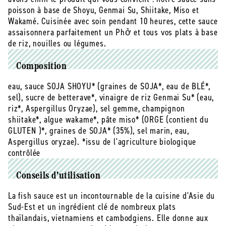
250mL
250mL
poisson à base de Shoyu, Genmai Su, Shiitake, Miso et
Wakamé. Cuisinée avec soin pendant 10 heures, cette sauce
assaisonnera parfaitement un Phở et tous vos plats à base
de riz, nouilles ou légumes.
Composition
eau, sauce SOJA SHOYU* (graines de SOJA*, eau de BLÉ*,
sel), sucre de betterave*, vinaigre de riz Genmai Su* (eau,
riz*, Aspergillus Oryzae), sel gemme, champignon
shiitake*, algue wakame*, pâte miso* (ORGE (contient du
GLUTEN )*, graines de SOJA* (35%), sel marin, eau,
Aspergillus oryzae). *issu de l'agriculture biologique
contrôlée
Conseils d'utilisation
La fish sauce est un incontournable de la cuisine d'Asie du
Sud-Est et un ingrédient clé de nombreux plats
thaïlandais, vietnamiens et cambodgiens. Elle donne aux