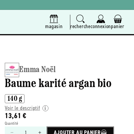
magasin
recherche
connexion
panier
Emma Noël
Baume karité argan bio
140 g
Voir le descriptif
13,61 €
Quantité
AJOUTER AU PANIER