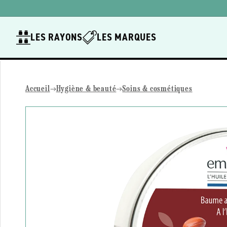
Ignorer et
passer au
contenu
LES RAYONS
LES MARQUES
Accueil
Hygiène & beauté
Soins & cosmétiques
Passer aux
informations
produits