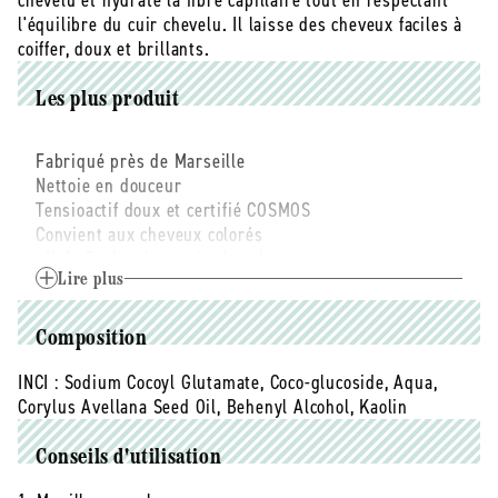
chevelu et hydrate la fibre capillaire tout en respectant
l&#39;huile
l&#39;huile
l'équilibre du cuir chevelu. Il laisse des cheveux faciles à
de
de
coiffer, doux et brillants.
noisette
noisette
pain
pain
Les plus produit
-
-
420
420
g
g
Fabriqué près de Marseille
Nettoie en douceur
Tensioactif doux et certifié COSMOS
Convient aux cheveux colorés
pH de 5 adapté au cuir chevelu
Cheveux faciles à coiffer
Lire plus
Familial : enfants, femmes enceintes ou allaitantes
Universel : convient à tous types de peau et de
Composition
cheveux (fins, moyens ou épais)
Seulement 4 ingrédients : tensioactif doux, huile de
INCI :
Sodium Cocoyl Glutamate, Coco-glucoside, Aqua,
noisette, argile blanche, conditionneur
Corylus Avellana Seed Oil, Behenyl Alcohol, Kaolin
Sans colorant, sans parfum, sans paraben, sans
silicone, sans sulfate, sans huile essentielle, sans SCI,
Conseils d'utilisation
sans SLMI