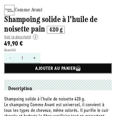
Comme Avant
Shampoing solide à l'huile de
noisette pain
420 g
Voir le descriptif
49,90 €
Quantité
Réduire
Augmenter
la
la
AJOUTER AU PANIER
quantité
quantité
de
de
Comme
Comme
Avant
Avant
Description
-
-
-
-
Shampoing solide à l'huile de noisette 420 g.
Shampoing
Shampoing
Le shampoing Comme Avant est universel, il convient à
solide
solide
tous les types de cheveux, même colorés. Il purifie le cuir
à
à