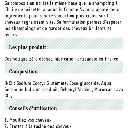
Sa composition utilise la même base que le shampoing à
solide
solide
l'huile de noisette, à laquelle Comme Avant a ajouté deux
à
à
l&#39;huile
l&#39;huile
ingrédients pour rendre son action plus ciblée sur les
de
de
cheveux regraissant vite. Sa formulation permet d’espacer
noisette
noisette
les shampoings et de garder des cheveux brillants et
(huile
(huile
légers.
de
de
sésame
sésame
Les plus produit
et
et
rhassoul)
rhassoul)
Cosmétique zéro déchet, fabrication artisanale en France
-
-
70
70
Composition
g
g
INCI :
Sodium Cocoyl Glutamate, Coco-glucoside, Aqua,
Sesamum Indicum seed oil, Behenyl Alcohol, Maroccan Lava
Clay
Conseils d'utilisation
1. Mouillez vos cheveux
2. Frottez à la racine des cheveux