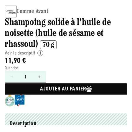
Comme Avant
Shampoing solide à l'huile de
noisette (huile de sésame et
rhassoul)
70 g
Voir le descriptif
11,90 €
Quantité
Réduire
Augmenter
la
la
AJOUTER AU PANIER
quantité
quantité
de
de
Comme
Comme
Avant
Avant
-
-
-
-
Description
Shampoing
Shampoing