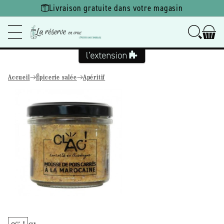
Ignorer et
Livraison gratuite dans votre magasin
passer au
contenu
Accueil
Épicerie salée
Apéritif
Passer aux
informations
produits