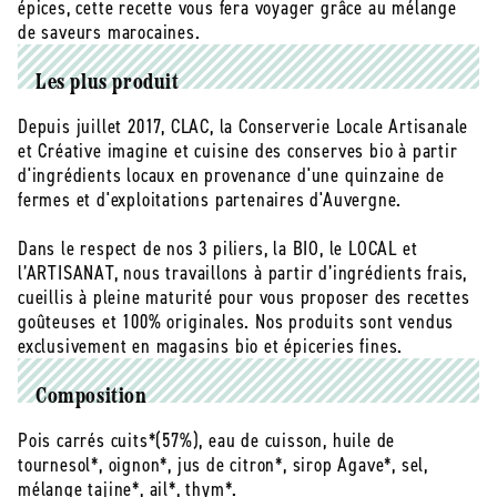
la
la
épices, cette recette vous fera voyager grâce au mélange
marocaine
marocaine
de saveurs marocaines.
bio
bio
-
-
Les plus produit
100
100
g
g
Depuis juillet 2017, CLAC, la Conserverie Locale Artisanale
et Créative imagine et cuisine des conserves bio à partir
d'ingrédients locaux en provenance d'une quinzaine de
fermes et d'exploitations partenaires d'Auvergne.
Dans le respect de nos 3 piliers, la BIO, le LOCAL et
l’ARTISANAT, nous travaillons à partir d’ingrédients frais,
cueillis à pleine maturité pour vous proposer des recettes
goûteuses et 100% originales. Nos produits sont vendus
exclusivement en magasins bio et épiceries fines.
Composition
Pois carrés cuits*(57%), eau de cuisson, huile de
tournesol*, oignon*, jus de citron*, sirop Agave*, sel,
mélange tajine*, ail*, thym*.