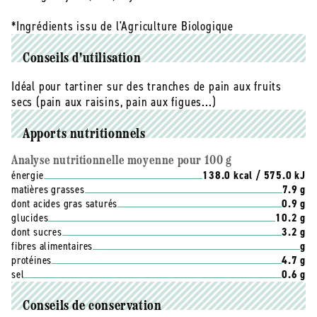
*Ingrédients issu de l'Agriculture Biologique
Conseils d'utilisation
Idéal pour tartiner sur des tranches de pain aux fruits
secs (pain aux raisins, pain aux figues...)
Apports nutritionnels
Analyse nutritionnelle moyenne pour 100 g
énergie
138.0 kcal / 575.0 kJ
matières grasses
7.9 g
dont acides gras saturés
0.9 g
glucides
10.2 g
dont sucres
3.2 g
fibres alimentaires
g
protéines
4.7 g
sel
0.6 g
Conseils de conservation