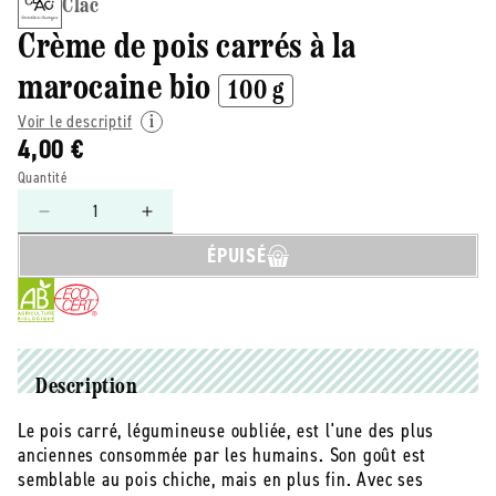
Clac
Crème de pois carrés à la
marocaine bio
100 g
Voir le descriptif
4,00 €
Quantité
Réduire
Augmenter
la
la
ÉPUISÉ
quantité
quantité
de
de
Clac
Clac
-
-
-
-
Crème
Crème
Description
de
de
Le pois carré, légumineuse oubliée, est l'une des plus
pois
pois
anciennes consommée par les humains. Son goût est
carrés
carrés
à
à
semblable au pois chiche, mais en plus fin. Avec ses